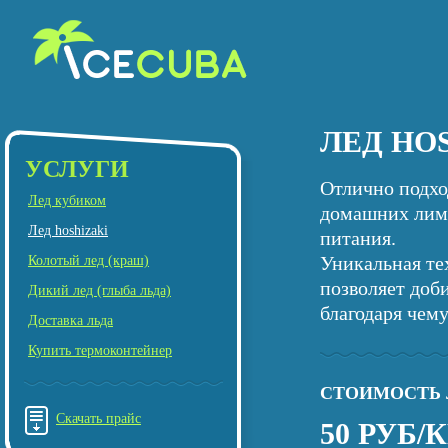
ЛЕД HO
УСЛУГИ
Отлично подхо
Лед кубиком
домашних лимо
Лед hoshizaki
питания.
Уникальная т
Колотый лед (краш)
позволяет доб
Дикий лед (глыба льда)
благодаря чему
Доставка льда
Купить термоконтейнер
СТОИМОСТЬ 
Скачать прайс
50 РУБ/